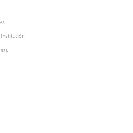
so.
Institución.
as).