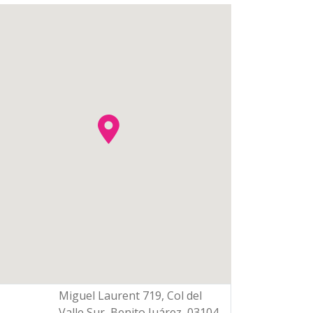
Miguel Laurent 719, Col del
Valle Sur, Benito Juárez, 03104