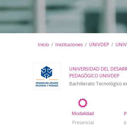
Inicio
Instituciones
UNIVDEP
UNIV
UNIVERSIDAD DEL DESARR
PEDAGÓGICO UNIVDEP
Bachillerato Tecnológico e
Modalidad
P
Presencial
6