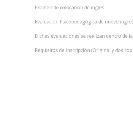
Examen de colocación de inglés.
Evaluación Psicopedagógica de nuevo ingre
Dichas evaluaciones se realizan dentro de la 
Requisitos de Inscripción (Original y dos copi
CURP.
Acta de nacimiento.
Carta de buena conducta.
Comprobante de domicilio.
Certificado de Secundaria.