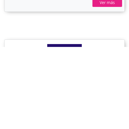
Ver más
Kaplan International Languages
Cursos de inglés en Nueva York
Duración de 1 Inmediato