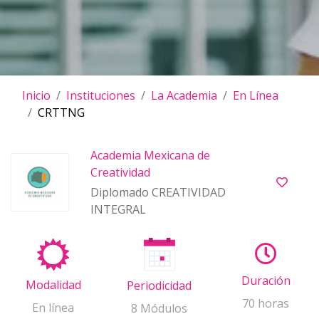
Inicio
Instituciones
La Academia
En Línea
CRTTNG
Academia Mexicana de
Creatividad
Diplomado CREATIVIDAD
INTEGRAL
Duración
Modalidad
Periodicidad
70 horas
En línea
8 Módulos