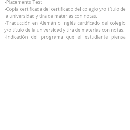
-Placements Test
-Copia certificada del certificado del colegio y/o título de
la universidad y tira de materias con notas.
-Traducción en Alemán o Inglés certificado del colegio
y/o título de la universidad y tira de materias con notas.
-Indicación del programa que el estudiante piensa
hacer en Alemania.
-Copia del pasaporte
Para UPP University y HE:
-Copia certificada del título Universitario y tira de
materias con notas o notas parciales en dado caso que
el estudiante no se haya titulado todavía.
El estudiante mexicano que desee estudiar en Alemania
tendrá que ingresar con visa para poder quedarse mas
de 3 meses en Alemania y deberá cubrir los siguientes
requisitos de solicitud:
Documentos Académicos:
-Carta de aceptación por parte de GISMA
-Carta de invitación a un alojamiento por parte de