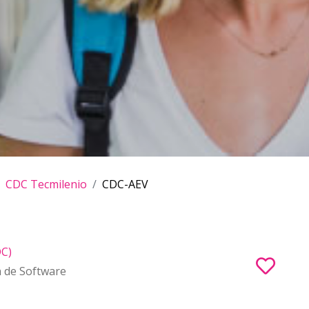
CDC Tecmilenio
CDC-AEV
DC)
n de Software