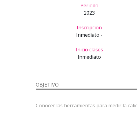
Periodo
2023
Inscripción
Inmediato -
Inicio clases
Inmediato
OBJETIVO
Conocer las herramientas para medir la cali
Identificar cuál es la diferencia de una falta 
¿ES PARA TI?