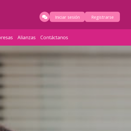
Iniciar sesión
Registrarse
resas
Alianzas
Contáctanos