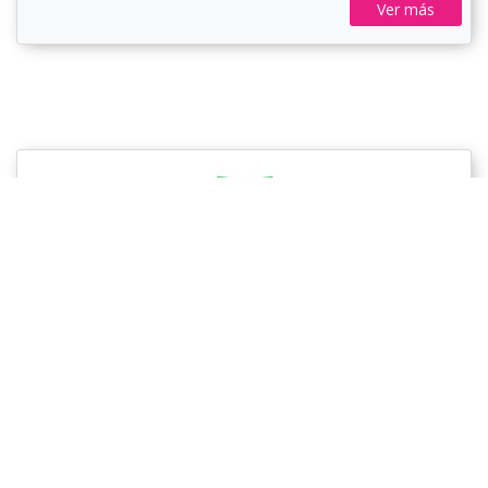
Ver más
Universidad Tecmilenio (CDC)
Microcredencial en: Cadenas de Suministro Globales
Duración de 1 Inmediato