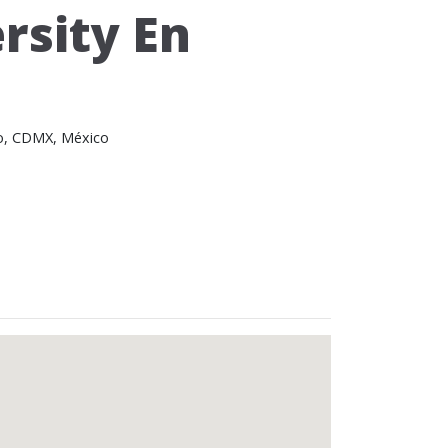
rsity En
co, CDMX, México