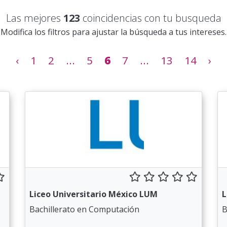
Las mejores
123
coincidencias con tu busqueda
Modifica los filtros para ajustar la búsqueda a tus intereses.
‹
1
2
...
5
6
7
...
13
14
›
Liceo Universitario México LUM
L
Bachillerato en Computación
B