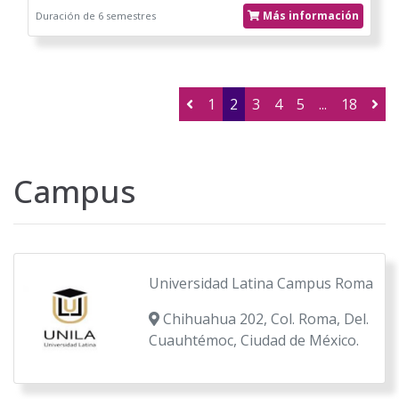
Más información
Duración de 6 semestres
1
2
3
4
5
...
18
Campus
Universidad Latina Campus Roma
Chihuahua 202, Col. Roma, Del.
Cuauhtémoc, Ciudad de México.