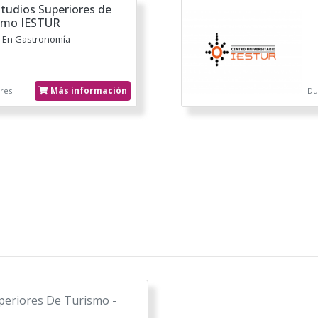
studios Superiores de
smo IESTUR
a En Gastronomía
Más información
res
Du
uperiores De Turismo -