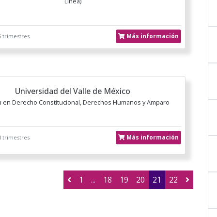
Línea)
Más información
 trimestres
Universidad del Valle de México
a en Derecho Constitucional, Derechos Humanos y Amparo
Más información
 trimestres
1
...
18
19
20
21
22