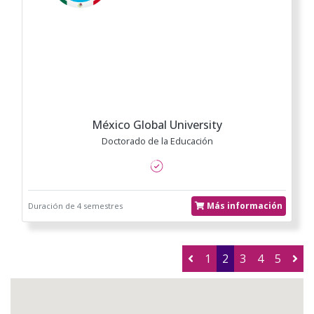
México Global University
Doctorado de la Educación
Más información
Duración de 4 semestres
1
2
3
4
5